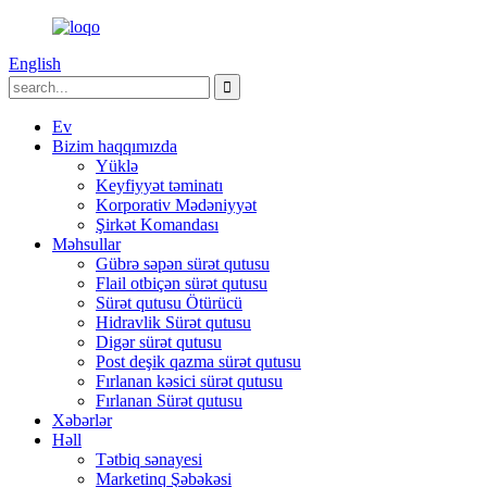
English
Ev
Bizim haqqımızda
Yüklə
Keyfiyyət təminatı
Korporativ Mədəniyyət
Şirkət Komandası
Məhsullar
Gübrə səpən sürət qutusu
Flail otbiçən sürət qutusu
Sürət qutusu Ötürücü
Hidravlik Sürət qutusu
Digər sürət qutusu
Post deşik qazma sürət qutusu
Fırlanan kəsici sürət qutusu
Fırlanan Sürət qutusu
Xəbərlər
Həll
Tətbiq sənayesi
Marketinq Şəbəkəsi