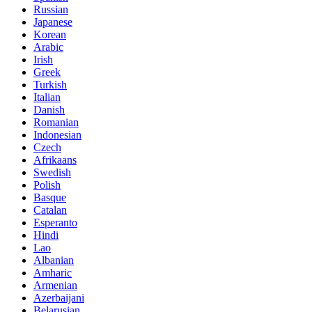
Russian
Japanese
Korean
Arabic
Irish
Greek
Turkish
Italian
Danish
Romanian
Indonesian
Czech
Afrikaans
Swedish
Polish
Basque
Catalan
Esperanto
Hindi
Lao
Albanian
Amharic
Armenian
Azerbaijani
Belarusian