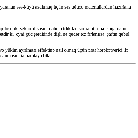
ı yaranan səs-küyü azaltmaq üçün səs uducu materiallardan hazırlana
tusu iki sektor dişlisini qəbul etdikdən sonra ötürmə istiqamətini
r ki, eyni güc şəraitində dişli nə qədər tez fırlanırsa, şaftın qəbul
c və yükün ayrılması effektinə nail olmaq üçün əsas hərəkətverici ilə
aylanmasını tamamlaya bilər.