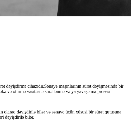
sürət dəyişdirmə cihazıdır.Sənaye maşınlarının sürət dəyişməsində bir
 şəbəkə və ötürmə vasitəsilə sürətlənmə və ya yavaşlama prosesi
n olaraq dəyişdirilə bilər və sənaye üçün xüsusi bir sürət qutusuna
i dəyişdirilə bilər.