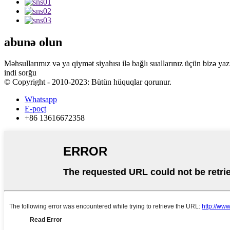
abunə olun
Məhsullarımız və ya qiymət siyahısı ilə bağlı suallarınız üçün bizə yaz
indi sorğu
© Copyright - 2010-2023: Bütün hüquqlar qorunur.
Whatsapp
E-poçt
+86 13616672358