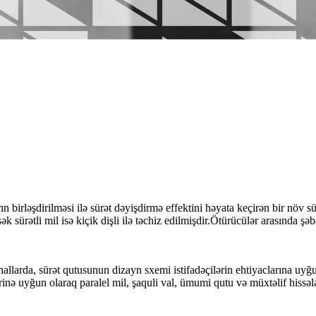
rın birləşdirilməsi ilə sürət dəyişdirmə effektini həyata keçirən bir növ 
ksək sürətli mil isə kiçik dişli ilə təchiz edilmişdir.Ötürücülər arasında
llarda, sürət qutusunun dizayn sxemi istifadəçilərin ehtiyaclarına uyğu
inə uyğun olaraq paralel mil, şaquli val, ümumi qutu və müxtəlif hissələr