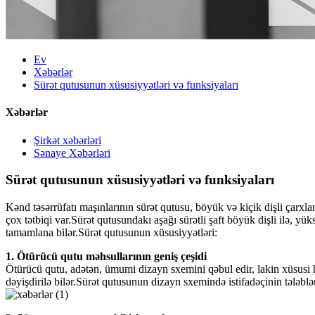
Ev
Xəbərlər
Sürət qutusunun xüsusiyyətləri və funksiyaları
Xəbərlər
Şirkət xəbərləri
Sənaye Xəbərləri
Sürət qutusunun xüsusiyyətləri və funksiyaları
Kənd təsərrüfatı maşınlarının sürət qutusu, böyük və kiçik dişli çarxla
çox tətbiqi var.Sürət qutusundakı aşağı sürətli şaft böyük dişli ilə, yü
tamamlana bilər.Sürət qutusunun xüsusiyyətləri:
1. Ötürücü qutu məhsullarının geniş çeşidi
Ötürücü qutu, adətən, ümumi dizayn sxemini qəbul edir, lakin xüsusi ha
dəyişdirilə bilər.Sürət qutusunun dizayn sxemində istifadəçinin tələblər