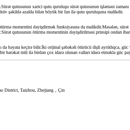
ir.Sürət qutusunun xarici qutu quruluşu sürət qutusunun işləməsi zaman
tiv şəkildə azalda bilən böyük bir fan ilə qutu quruluşuna malikdir.
türmə momentini dəyişdirmək funksiyasına da malikdir.Məsələn, sürət qu
Sürət qutusunun ötürmə momentinin dəyişdirilməsi prinsipi ondan ibarətdi
da həyata keçirə bilir.İki orijinal şəbəkəli ötürücü dişli ayrıldıqca, gü
bir hərəkət mili ilə birdən çox idarə olunan valları idarə etməklə güc p
ao District, Taizhou, Zhejiang，Çin