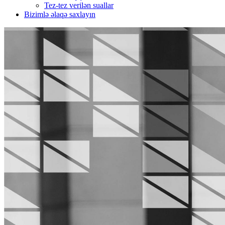
Tez-tez verilən suallar
Bizimlə əlaqə saxlayın