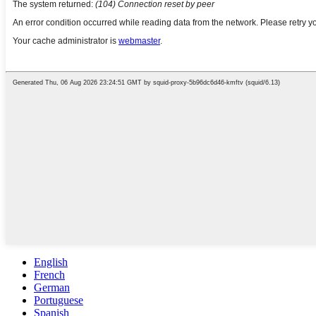
English
French
German
Portuguese
Spanish