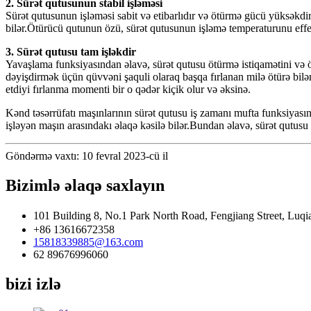
2. Sürət qutusunun stabil işləməsi
Sürət qutusunun işləməsi sabit və etibarlıdır və ötürmə gücü yüksəkd
bilər.Ötürücü qutunun özü, sürət qutusunun işləmə temperaturunu effek
3. Sürət qutusu tam işləkdir
Yavaşlama funksiyasından əlavə, sürət qutusu ötürmə istiqamətini və ö
dəyişdirmək üçün qüvvəni şaquli olaraq başqa fırlanan milə ötürə bilər.
etdiyi fırlanma momenti bir o qədər kiçik olur və əksinə.
Kənd təsərrüfatı maşınlarının sürət qutusu iş zamanı mufta funksiyasını 
işləyən maşın arasındakı əlaqə kəsilə bilər.Bundan əlavə, sürət qutusu 
Göndərmə vaxtı: 10 fevral 2023-cü il
Bizimlə əlaqə saxlayın
101 Building 8, No.1 Park North Road, Fengjiang Street, Luqi
+86 13616672358
15818339885@163.com
62 89676996060
bizi izlə