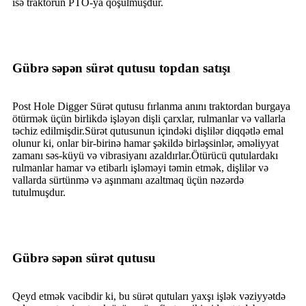
isə traktorun PTO-ya qoşulmuşdur.
Gübrə səpən sürət qutusu topdan satışı
Post Hole Digger Sürət qutusu fırlanma anını traktordan burgaya
ötürmək üçün birlikdə işləyən dişli çarxlar, rulmanlar və vallarla
təchiz edilmişdir.Sürət qutusunun içindəki dişlilər diqqətlə emal
olunur ki, onlar bir-birinə hamar şəkildə birləşsinlər, əməliyyat
zamanı səs-küyü və vibrasiyanı azaldırlar.Ötürücü qutulardakı
rulmanlar hamar və etibarlı işləməyi təmin etmək, dişlilər və
vallarda sürtünmə və aşınmanı azaltmaq üçün nəzərdə
tutulmuşdur.
Gübrə səpən sürət qutusu
Qeyd etmək vacibdir ki, bu sürət qutuları yaxşı işlək vəziyyətdə