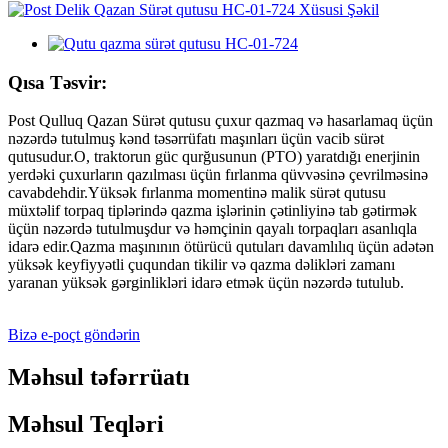
Qısa Təsvir:
Post Qulluq Qazan Sürət qutusu çuxur qazmaq və hasarlamaq üçün
nəzərdə tutulmuş kənd təsərrüfatı maşınları üçün vacib sürət
qutusudur.O, traktorun güc qurğusunun (PTO) yaratdığı enerjinin
yerdəki çuxurların qazılması üçün fırlanma qüvvəsinə çevrilməsinə
cavabdehdir.Yüksək fırlanma momentinə malik sürət qutusu
müxtəlif torpaq tiplərində qazma işlərinin çətinliyinə tab gətirmək
üçün nəzərdə tutulmuşdur və həmçinin qayalı torpaqları asanlıqla
idarə edir.Qazma maşınının ötürücü qutuları davamlılıq üçün adətən
yüksək keyfiyyətli çuqundan tikilir və qazma dəlikləri zamanı
yaranan yüksək gərginlikləri idarə etmək üçün nəzərdə tutulub.
Bizə e-poçt göndərin
Məhsul təfərrüatı
Məhsul Teqləri