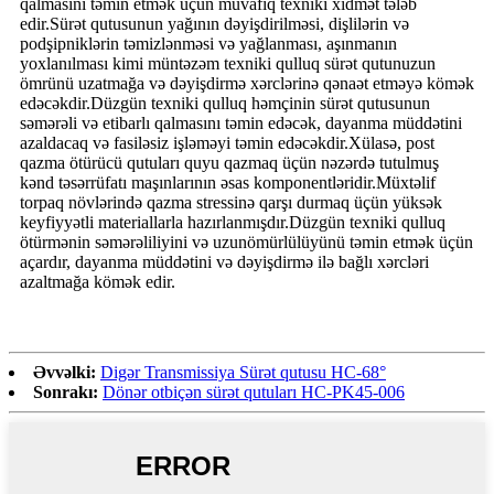
qalmasını təmin etmək üçün müvafiq texniki xidmət tələb
edir.Sürət qutusunun yağının dəyişdirilməsi, dişlilərin və
podşipniklərin təmizlənməsi və yağlanması, aşınmanın
yoxlanılması kimi müntəzəm texniki qulluq sürət qutunuzun
ömrünü uzatmağa və dəyişdirmə xərclərinə qənaət etməyə kömək
edəcəkdir.Düzgün texniki qulluq həmçinin sürət qutusunun
səmərəli və etibarlı qalmasını təmin edəcək, dayanma müddətini
azaldacaq və fasiləsiz işləməyi təmin edəcəkdir.Xülasə, post
qazma ötürücü qutuları quyu qazmaq üçün nəzərdə tutulmuş
kənd təsərrüfatı maşınlarının əsas komponentləridir.Müxtəlif
torpaq növlərində qazma stressinə qarşı durmaq üçün yüksək
keyfiyyətli materiallarla hazırlanmışdır.Düzgün texniki qulluq
ötürmənin səmərəliliyini və uzunömürlülüyünü təmin etmək üçün
açardır, dayanma müddətini və dəyişdirmə ilə bağlı xərcləri
azaltmağa kömək edir.
Əvvəlki:
Digər Transmissiya Sürət qutusu HC-68°
Sonrakı:
Dönər otbiçən sürət qutuları HC-PK45-006