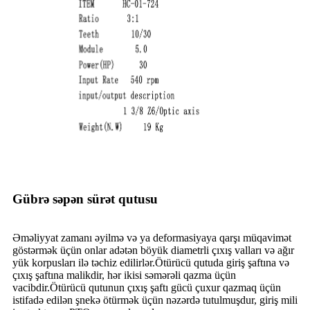
Gübrə səpən sürət qutusu
Əməliyyat zamanı əyilmə və ya deformasiyaya qarşı müqavimət
göstərmək üçün onlar adətən böyük diametrli çıxış valları və ağır
yük korpusları ilə təchiz edilirlər.Ötürücü qutuda giriş şaftına və
çıxış şaftına malikdir, hər ikisi səmərəli qazma üçün
vacibdir.Ötürücü qutunun çıxış şaftı gücü çuxur qazmaq üçün
istifadə edilən şnekə ötürmək üçün nəzərdə tutulmuşdur, giriş mili