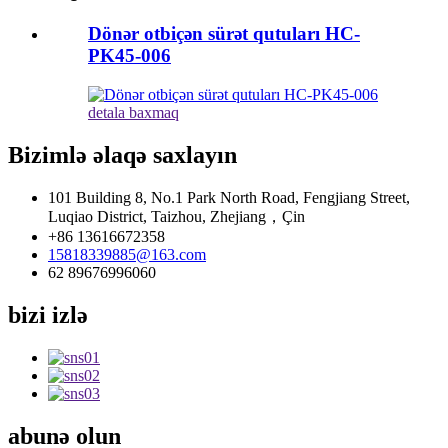
Dönər otbiçən sürət qutuları HC-
PK45-006
detala baxmaq
Bizimlə əlaqə saxlayın
101 Building 8, No.1 Park North Road, Fengjiang Street,
Luqiao District, Taizhou, Zhejiang，Çin
+86 13616672358
15818339885@163.com
62 89676996060
bizi izlə
abunə olun