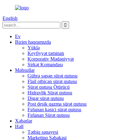
English
Ev
Bizim haqqımızda
Yüklə
Keyfiyyət təminatı
Korporativ Mədəniyyət
Şirkət Komandası
Məhsullar
Gübrə səpən sürət qutusu
Flail otbiçən sürət qutusu
Sürət qutusu Ötürücü
Hidravlik Sürət qutusu
Digər sürət qutusu
Post deşik qazma sürət qutusu
Fırlanan kəsici sürət qutusu
Fırlanan Sürət qutusu
Xəbərlər
Həll
Tətbiq sənayesi
Marketinq Şəbəkəsi