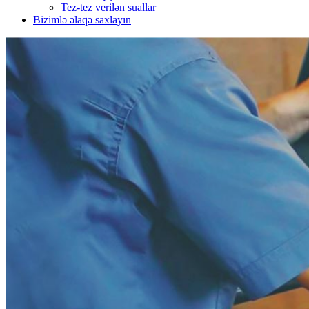
Tez-tez verilən suallar
Bizimlə əlaqə saxlayın